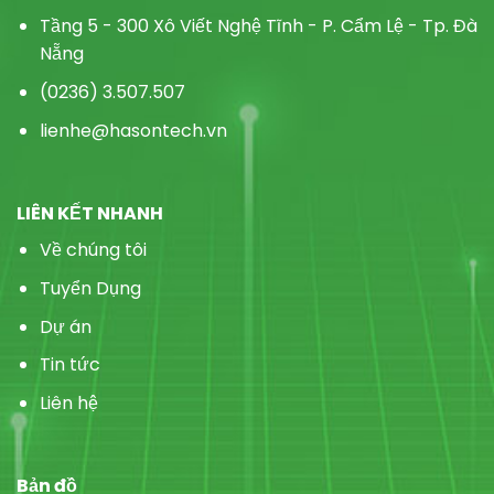
Tầng 5 - 300 Xô Viết Nghệ Tĩnh - P.
Cẩm Lệ - Tp. Đà
Nẵng
(0236) 3.507.507
lienhe@hasontech.vn
LIÊN KẾT NHANH
Về chúng tôi
Tuyển Dụng
Dự án
Tin tức
Liên hệ
Bản đồ