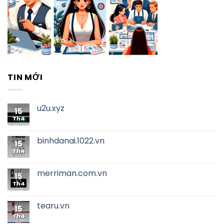
TIN MỚI
u2u.xyz
15
Th4
binhdanai.1022.vn
15
Th4
merriman.com.vn
15
Th4
tearu.vn
15
Th4