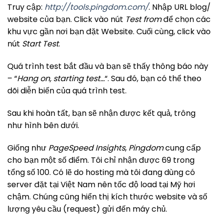
Truy cập:
http://tools.pingdom.com/
. Nhập URL blog/
website của bạn. Click vào nút
Test from
để chọn các
khu vực gần nơi bạn đặt Website. Cuối cùng, click vào
nút
Start Test
.
Quá trình test bắt đầu và bạn sẽ thấy thông báo này
– “
Hang on, starting test…
“. Sau đó, bạn có thể theo
dõi diễn biến của quá trình test.
Sau khi hoàn tất, bạn sẽ nhận được kết quả, trông
như hình bên dưới.
Giống như
PageSpeed ​​Insights
,
Pingdom
cung cấp
cho bạn một số điểm. Tôi chỉ nhận được 69 trong
tổng số 100. Có lẽ do hosting mà tôi đang dùng có
server đặt tại Việt Nam nên tốc độ load tại Mỹ hơi
chậm. Chúng cũng hiển thị kích thước website và số
lượng yêu cầu (request) gửi đến máy chủ.