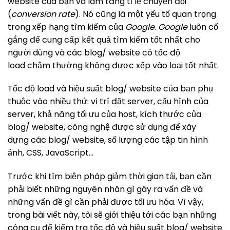
website của bạn và làm tăng tỉ lệ chuyển đổi
(
conversion rate
). Nó cũng là một yếu tố quan trọng
trong xếp hạng tìm kiếm của
Google
.
Google
luôn cố
gắng để cung cấp kết quả tìm kiếm tốt nhất cho
người dùng và các blog/ website có tốc độ
load chậm thường không được xếp vào loại tốt nhất.
Tốc độ load và hiệu suất blog/ website của bạn phụ
thuộc vào nhiều thứ: vị trí đặt server, cấu hình của
server, khả năng tối ưu của host, kích thước của
blog/ website, công nghệ được sử dụng để xây
dựng các blog/ website, số lượng các tập tin hình
ảnh, CSS, JavaScript…
Trước khi tìm biện pháp giảm thời gian tải, bạn cần
phải biết những nguyên nhân gì gây ra vấn đề và
những vấn đề gì cần phải được tối ưu hóa. Vì vậy,
trong bài viết này, tôi sẽ giới thiệu tới các bạn những
công cụ để kiểm tra tốc độ và hiệu suất blog/ website