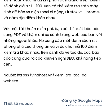
kiểm soát khác nhau khi phân tích trang web . Điểm
số đánh giá từ 1 – 100. Bạn có thể kiểm tra trên máy
tính để bàn vs điện thoại di động, Firefox vs Chrome,
và năm địa điểm khác nhau.
Với một tài khoản miễn phí, bạn có thể xuất báo cáo
sang PDF và thậm chí so sánh trang web của bạn với
những người khác. Họ cung cấp một danh sách rất
phong phú của thông tin và ví dụ cho mỗi 100 điểm
kiểm tra khác nhau. Bên cạnh đó về tốc độ, các báo
cáo cũng đưa ra các khuyến nghị SEO, khả năng tiếp
cận…
Nguồn: https://vinahost.vn/kiem-tra-toc-do-
website
Đăng ký Google Maps
Thiết kế website