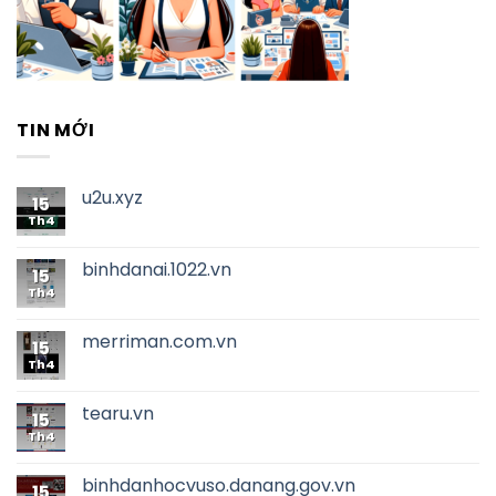
TIN MỚI
u2u.xyz
15
Th4
binhdanai.1022.vn
15
Th4
merriman.com.vn
15
Th4
tearu.vn
15
Th4
binhdanhocvuso.danang.gov.vn
15