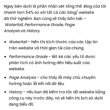
Ngay bên dưới là phần nhận xét tổng thể. Blog của tôi
nhanh hơn 54% so với tất cả các blog/ website
đã thử nghiệm. Bạn cũng sẽ thấy bốn tab –
Waterfall
,
Performance Grade
,
Page
Analysis
và
History
.
Waterfall
– hiển thị kích thước của các tập tin
trên website và thời gian tải của chúng.
Performance Grade
– liệt kê các yếu tố được
phân tích có ảnh hưởng đến hiệu suất của
website.
Page Analysis
– cho thấy lỗi máy chủ, chuyển
hướng hoặc lỗi kết nối dữ liệu.
History
– nếu bạn đã kiểm tra tốc độ website bằng
công cụ này trước đây, nó sẽ hiển thị lịch sử dưới
dạng biểu đồ.