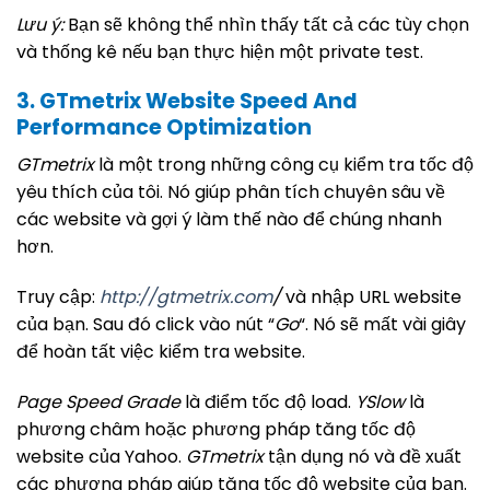
Lưu ý:
Bạn sẽ không thể nhìn thấy tất cả các tùy chọn
và thống kê nếu bạn thực hiện một private test.
3. GTmetrix Website Speed And
Performance Optimization
GTmetrix
là một trong những công cụ kiểm tra tốc độ
yêu thích của tôi. Nó giúp phân tích chuyên sâu về
các website và gợi ý làm thế nào để chúng nhanh
hơn.
Truy cập:
http://gtmetrix.com
/
và nhập URL website
của bạn. Sau đó click vào nút “
Go
“. Nó sẽ mất vài giây
để hoàn tất việc kiểm tra website.
Page Speed Grade
là điểm tốc độ load.
YSlow
là
phương châm hoặc phương pháp tăng tốc độ
website của Yahoo.
GTmetrix
tận dụng nó và đề xuất
các phương pháp giúp tăng tốc độ website của bạn.