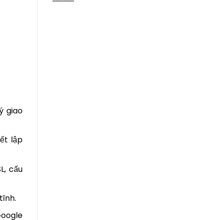
ý giao
ết lập
L, cấu
tĩnh.
Google