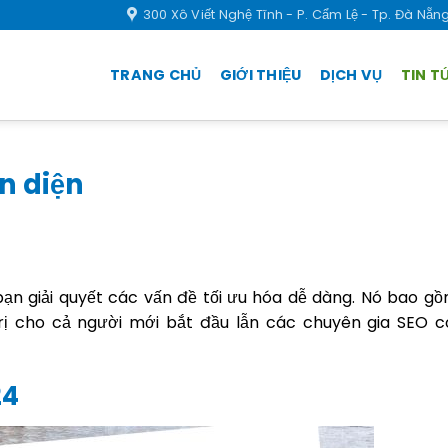
300 Xô Viết Nghệ Tĩnh - P. Cẩm Lệ - Tp. Đà Nẵn
TRANG CHỦ
GIỚI THIỆU
DỊCH VỤ
TIN T
n diện
ạn giải quyết các vấn đề tối ưu hóa dễ dàng. Nó bao g
rị cho cả người mới bắt đầu lẫn các chuyên gia SEO c
24