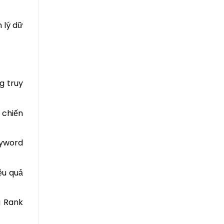
 lý dữ
g truy
 chiến
yword
ệu quả
g Rank