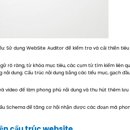
hiếu: Sử dụng WebSite Auditor để kiểm tra và cải thiện tiê
gữ rõ ràng, từ khóa mục tiêu, các cụm từ tìm kiếm liên qu
g nội dung. Cấu trúc nội dung bằng các tiểu mục, gạch đầ
và video để làm phong phú nội dung và thu hút thêm lưu
 dấu Schema để tăng cơ hội nhận được các đoạn mã pho
ện cấu trúc website