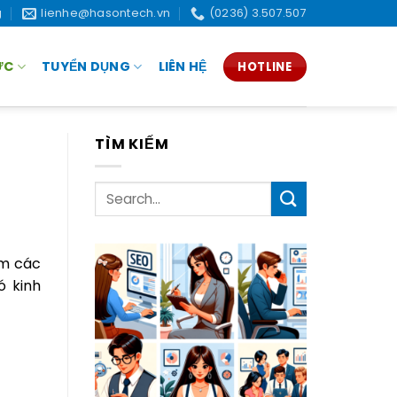
g
lienhe@hasontech.vn
(0236) 3.507.507
ỨC
TUYỂN DỤNG
LIÊN HỆ
HOTLINE
TÌM KIẾM
ồm các
ó kinh