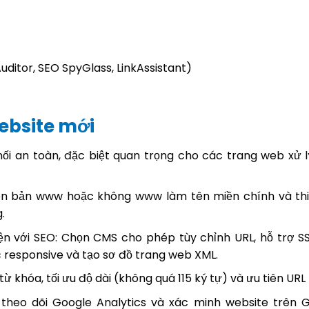
ditor, SEO SpyGlass, LinkAssistant)
ebsite mới
ối an toàn, đặc biệt quan trọng cho các trang web xử l
iên bản www hoặc không www làm tên miền chính và thi
.
ện với SEO: Chọn CMS cho phép tùy chỉnh URL, hỗ trợ SS
 responsive và tạo sơ đồ trang web XML.
ừ khóa, tối ưu độ dài (không quá 115 ký tự) và ưu tiên URL 
theo dõi Google Analytics và xác minh website trên 