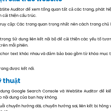
Site Auditor để xem tổng quan tất cả các trang, phát hi
cải thiện cấu trúc.
ruy cập: Các trang quan trọng nhất nên cách trang chủ
rọng: Sử dụng liên kết nội bộ để cải thiện các yếu tố tươ
trên mỗi phiên.
nchor text khác nhau và đảm bảo bao gồm từ khóa mục t
rang được kết nối.
 thuật
ử dụng Google Search Console và WebSite Auditor để ki
p nội dung của bạn hay không.
huỗi chuyển hướng dài, chuyển hướng sai, liên kết bị hỏng 