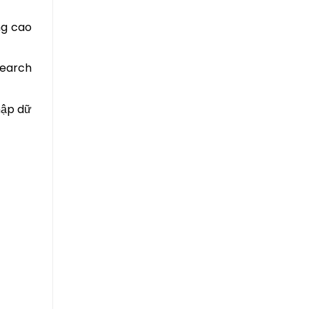
ng cao
Search
hập dữ