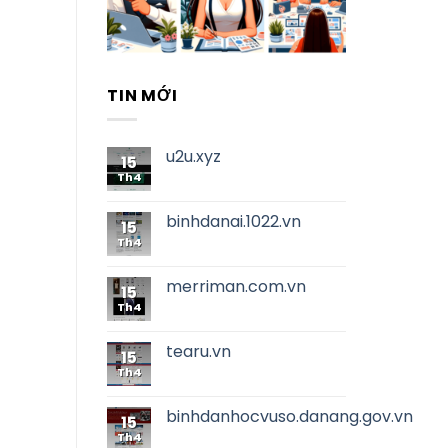
TIN MỚI
u2u.xyz
15
Th4
binhdanai.1022.vn
15
Th4
merriman.com.vn
15
Th4
tearu.vn
15
Th4
binhdanhocvuso.danang.gov.vn
15
Th4