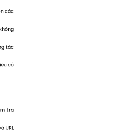
ện các
 không
ng tác
iêu có
ểm tra
và URL