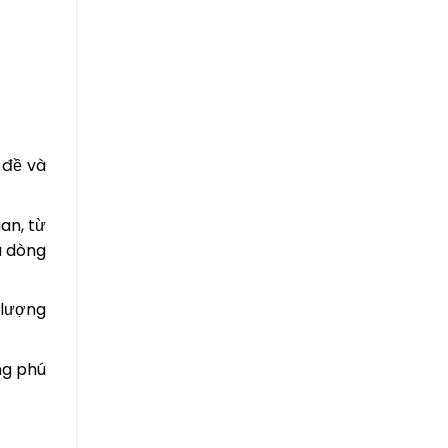
u đề và
an, từ
u dòng
 lượng
ng phú