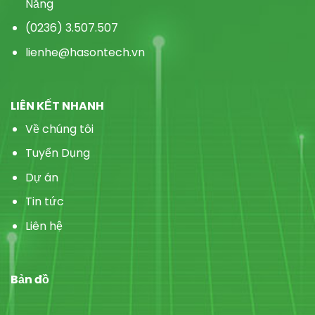
Nẵng
(0236) 3.507.507
lienhe@hasontech.vn
LIÊN KẾT NHANH
Về chúng tôi
Tuyển Dụng
Dự án
Tin tức
Liên hệ
Bản đồ