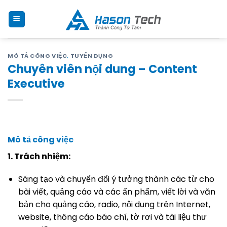
Skip
to
content
MÔ TẢ CÔNG VIỆC
,
TUYỂN DỤNG
Chuyên viên nội dung – Content
Executive
Mô tả công việc
1. Trách nhiệm:
Sáng tạo và chuyển đổi ý tưởng thành các từ cho
bài viết, quảng cáo và các ấn phẩm, viết lời và văn
bản cho quảng cáo, radio, nội dung trên Internet,
website, thông cáo báo chí, tờ rơi và tài liệu thư