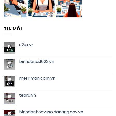
TIN MỚI
u2u.xyz
15
Th4
binhdanai.1022.vn
15
Th4
merriman.com.vn
15
Th4
tearu.vn
15
Th4
binhdanhocvuso.danang.gov.vn
15