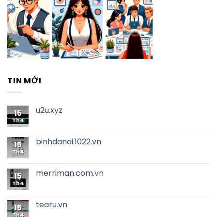
TIN MỚI
u2u.xyz
15
Th4
binhdanai.1022.vn
15
Th4
merriman.com.vn
15
Th4
tearu.vn
15
Th4