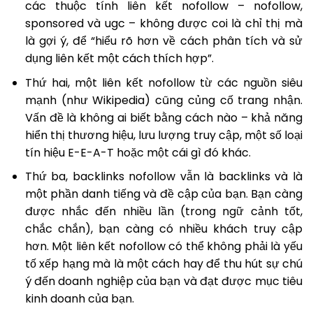
các thuộc tính liên kết nofollow – nofollow,
sponsored và ugc – không được coi là chỉ thị mà
là gợi ý, để “hiểu rõ hơn về cách phân tích và sử
dụng liên kết một cách thích hợp”.
Thứ hai, một liên kết nofollow từ các nguồn siêu
mạnh (như Wikipedia) cũng củng cố trang nhận.
Vấn đề là không ai biết bằng cách nào – khả năng
hiển thị thương hiệu, lưu lượng truy cập, một số loại
tín hiệu E-E-A-T hoặc một cái gì đó khác.
Thứ ba, backlinks nofollow vẫn là backlinks và là
một phần danh tiếng và đề cập của bạn. Bạn càng
được nhắc đến nhiều lần (trong ngữ cảnh tốt,
chắc chắn), bạn càng có nhiều khách truy cập
hơn. Một liên kết nofollow có thể không phải là yếu
tố xếp hạng mà là một cách hay để thu hút sự chú
ý đến doanh nghiệp của bạn và đạt được mục tiêu
kinh doanh của bạn.