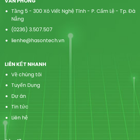
VĂN PHÒNG
Tầng 5 - 300 Xô Viết Nghệ Tĩnh - P.
Cẩm Lệ - Tp. Đà
Nẵng
(0236) 3.507.507
lienhe@hasontech.vn
LIÊN KẾT NHANH
Về chúng tôi
Tuyển Dụng
Dự án
Tin tức
Liên hệ