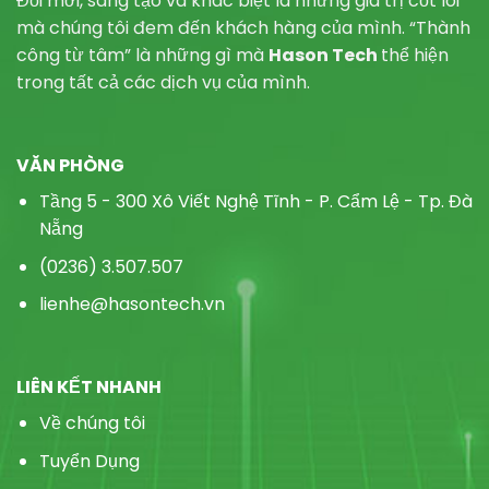
Đổi mới, sáng tạo và khác biệt là những giá trị cốt lõi
mà chúng tôi đem đến khách hàng của mình. “Thành
công từ tâm” là những gì mà
Hason Tech
thể hiện
trong tất cả các dịch vụ của mình.
VĂN PHÒNG
Tầng 5 - 300 Xô Viết Nghệ Tĩnh - P.
Cẩm Lệ - Tp. Đà
Nẵng
(0236) 3.507.507
lienhe@hasontech.vn
LIÊN KẾT NHANH
Về chúng tôi
Tuyển Dụng