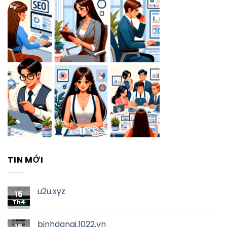
TIN MỚI
u2u.xyz
15
Th4
binhdanai.1022.vn