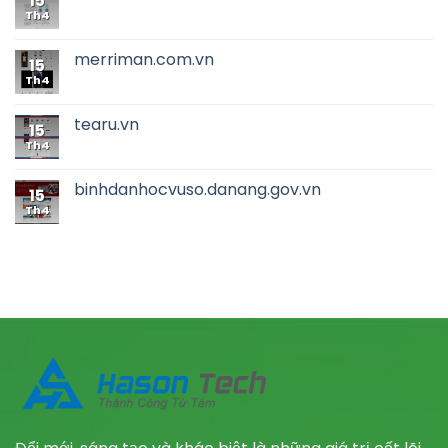
15
Th4
merriman.com.vn
15
Th4
tearu.vn
15
Th4
binhdanhocvuso.danang.gov.vn
15
Th4