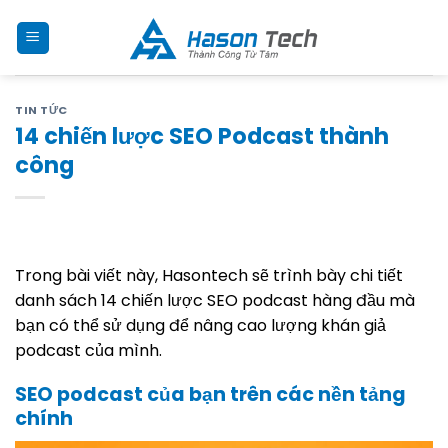
Skip
to
content
TIN TỨC
14 chiến lược SEO Podcast thành
công
Trong bài viết này, Hasontech sẽ trình bày chi tiết
danh sách 14 chiến lược SEO podcast hàng đầu mà
bạn có thể sử dụng để nâng cao lượng khán giả
podcast của mình.
SEO podcast của bạn trên các nền tảng
chính