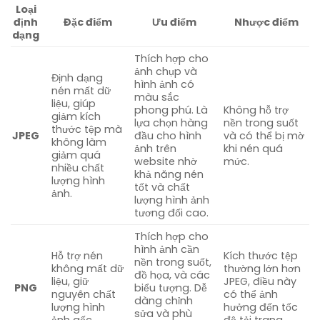
Loại
định
Đặc điểm
Ưu điểm
Nhược điểm
dạng
Thích hợp cho
ảnh chụp và
Định dạng
hình ảnh có
nén mất dữ
màu sắc
liệu, giúp
phong phú. Là
Không hỗ trợ
giảm kích
lựa chọn hàng
nền trong suốt
thước tệp mà
JPEG
đầu cho hình
và có thể bị mờ
không làm
ảnh trên
khi nén quá
giảm quá
website nhờ
mức.
nhiều chất
khả năng nén
lượng hình
tốt và chất
ảnh.
lượng hình ảnh
tương đối cao.
Thích hợp cho
hình ảnh cần
Hỗ trợ nén
Kích thước tệp
nền trong suốt,
không mất dữ
thường lớn hơn
đồ họa, và các
liệu, giữ
JPEG, điều này
PNG
biểu tượng. Dễ
nguyên chất
có thể ảnh
dàng chỉnh
lượng hình
hưởng đến tốc
sửa và phù
ảnh gốc.
độ tải trang.