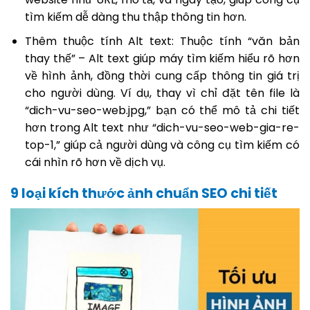
tìm kiếm dễ dàng thu thập thông tin hơn.
Thêm thuộc tính Alt text: Thuộc tính “văn bản
thay thế” – Alt text giúp máy tìm kiếm hiểu rõ hơn
về hình ảnh, đồng thời cung cấp thông tin giá trị
cho người dùng. Ví dụ, thay vì chỉ đặt tên file là
“dich-vu-seo-web.jpg,” bạn có thể mô tả chi tiết
hơn trong Alt text như “dich-vu-seo-web-gia-re-
top-1,” giúp cả người dùng và công cụ tìm kiếm có
cái nhìn rõ hơn về dịch vụ.
9 loại kích thước ảnh chuẩn SEO chi tiết