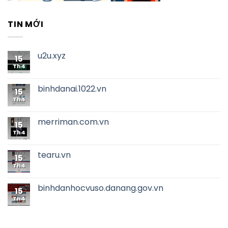
TIN MỚI
u2u.xyz
15
Th4
binhdanai.1022.vn
15
Th4
merriman.com.vn
15
Th4
tearu.vn
15
Th4
binhdanhocvuso.danang.gov.vn
15
Th4