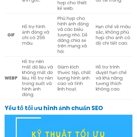
hợp cho thiết
kế web.
Phù hợp cho
hình ảnh động
Hỗ trợ hình
Hạn chế về màu
và các biểu
ảnh động và
sắc, không phù
GIF
tượng nhỏ. Dễ
chỉ có 256
hợp cho ảnh có
dàng chia sẻ
màu.
độ chi tiết cao.
trên mạng xã
hội.
Hỗ trợ nén
mất dữ liệu và
Giảm kích
Hỗ trợ trình
không mất dữ
thước tệp, chất
duyệt hạn chế
WEBP
liệu. Hỗ trợ nền
lượng hình ảnh
và khả năng
trong suốt và
cao và tính
tương thích
hình ảnh
linh hoạt.
không cao.
động
Yếu tố tối ưu hình ảnh chuẩn SEO