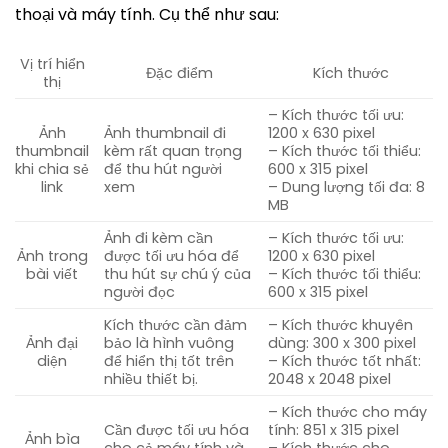
thoại và máy tính. Cụ thể như sau:
Vị trí hiển
Đặc điểm
Kích thước
thị
– Kích thước tối ưu:
Ảnh
Ảnh thumbnail đi
1200 x 630 pixel
thumbnail
kèm rất quan trọng
– Kích thước tối thiểu:
khi chia sẻ
để thu hút người
600 x 315 pixel
link
xem
– Dung lượng tối đa: 8
MB
Ảnh đi kèm cần
– Kích thước tối ưu:
Ảnh trong
được tối ưu hóa để
1200 x 630 pixel
bài viết
thu hút sự chú ý của
– Kích thước tối thiểu:
người đọc
600 x 315 pixel
Kích thước cần đảm
– Kích thước khuyên
Ảnh đại
bảo là hình vuông
dùng: 300 x 300 pixel
diện
để hiển thị tốt trên
– Kích thước tốt nhất:
nhiều thiết bị.
2048 x 2048 pixel
– Kích thước cho máy
Cần được tối ưu hóa
tính: 851 x 315 pixel
Ảnh bìa
cho cả máy tính và
– Kích thước cho